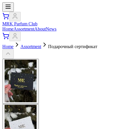
MRK Parfum Club
Home
Assortment
About
News
Home
Assortment
Подарочный сертификат