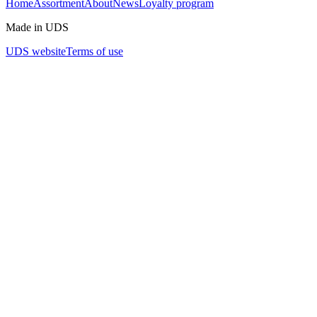
Home
Assortment
About
News
Loyalty program
Made in UDS
UDS website
Terms of use