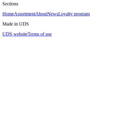
Sections
Home
Assortment
About
News
Loyalty program
Made in UDS
UDS website
Terms of use