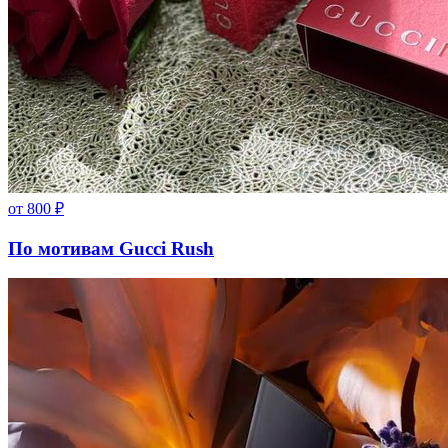
от
800
₽
По мотивам Gucci Rush