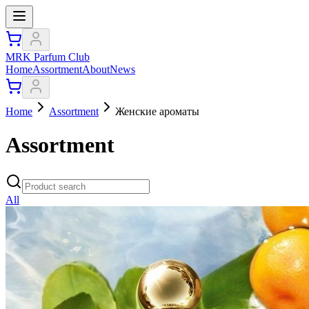
MRK Parfum Club
Home
Assortment
About
News
Home
Assortment
Женские ароматы
Assortment
All