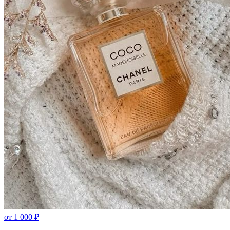
от
1 000
₽