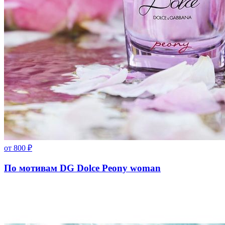
от
800
₽
По мотивам DG Dolce Peony woman