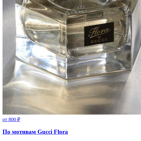
от
800
₽
По мотивам Gucci Flora