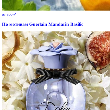
от
800
₽
По мотивам Guerlain Mandarin Basilic