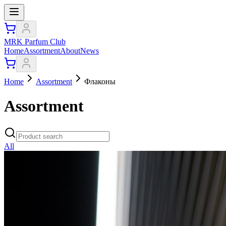
MRK Parfum Club
Home
Assortment
About
News
Home
Assortment
Флаконы
Assortment
All