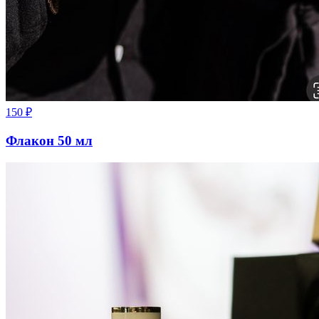
150
₽
Флакон 50 мл