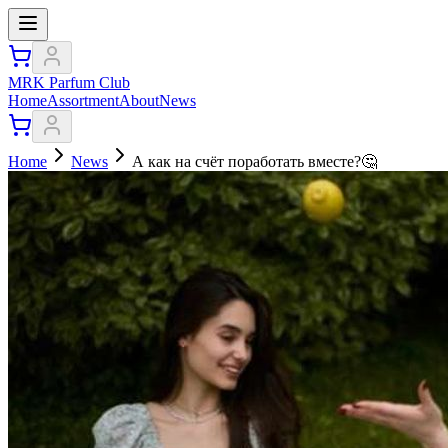
MRK Parfum Club
Home
Assortment
About
News
Home
News
А как на счёт поработать вместе?🤔