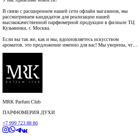
В связи с расширением нашей сети офлайн магазинов, мы
рассматриваем кандидатов для реализации нашей
высококачественной парфюмерной продукции в филиале ТЦ
Кузьминки, г. Москва.
Если вы так же, как и мы, вдохновляетесь искусством
ароматов, это предложение именно для вас! Мы уверены, что
вместе мы сможем создать уникальное предложение для
наших клиентов и сделать их день еще ярче.
👩🏼‍🎓Продавец-консультант (ТЦ Кузьминки Молл)
ЗП от 70 000 ₽ за месяц, на руки
Опыт работы: не требуется
Полная занятость
График: 2/2
MRK Parfum Club
Рабочие часы: 10
ПАРФЮМЕРИЯ ДУХИ
Формат работы: на месте работодателя
+7 999 723 88 86
Не упустите возможность стать частью нашей дружной
команды! Напишите нам через 📲приложение UDS, либо
позвоните/напишите по номеру +79041839313 и мы с